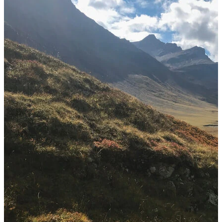
trails with precision -
inspired by the goat
GOATtrails vereint alpines Know-how,
sportliche Exzellenz und die Leidenschaft für
Bewegung und Natur. Hinter dem Namen
stehen die Bauprofis von CRESTAGEO, ein
starkes Netzwerk sowie Nino Schurter –
Olympiasieger, Weltmeister & Legende im
Mountainbikesport. Mit Qualität,
Zuverlässigkeit & Innovation entstehen so
Trails aller Arten.
YouTube aktivieren?
YouTube Videos können nur angezeigt werden,
wenn Cookies gesetzt werden dürfen.
Akzeptieren